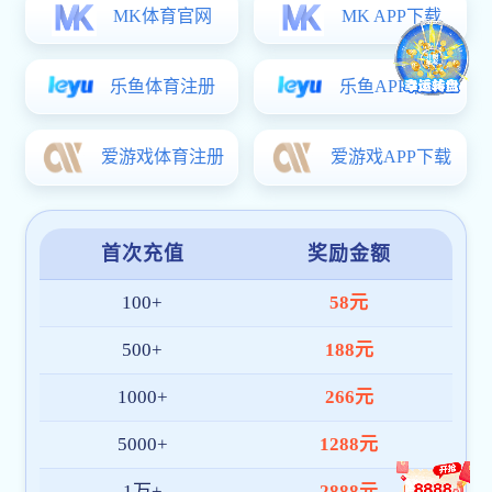
要求，是涵养党性的源头活水。要坚持不懈用习近平新时
代中国特色社会主义思想凝心铸魂，解决好“总开关”问
题，筑牢信仰之基、补足精神之钙、把稳思想之舵，始终
保持共产党人的政治本色。要坚持学思用贯通、知信行统
一，在真学真懂真信真用、深化内化转化上持续用力，深
刻领悟“两个确立”的决定性意义，增强“四个意识”、坚定
“四个自信”、做到“两个维护”，把理论学习成果转化为坚
定理想、锤炼党性和指导实践、推动工作的强大力量。
积极投身中国式现代化建设实践，在干事创业中磨砺
奋斗人生，在为民造福中升华道德境界。党性强不强，既
要看思想，更要见行动。能否敢于负责、勇于担当，最能
看出一个干部的党性和作风。要保持干事创业的精气神，
勇于开拓、锐意进。ゼ峥四、拼搏奋进，练就担当的宽肩
膀、成事的真本领。树牢造福人民的政绩观，多谋民生之
利、多解民生之忧，真正把好事实事做到群众心坎上。弘