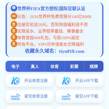
坚持从抓作风入手推进全面从严治党把新时代党的
自我革命要求进一步落实到位③
推进自我革命必须固本培元增强党性
习近平总书记在主持中共中央政治局第二十一次集体
学习时强调，坚持从抓作风入手推进全面从严治党，把新
时代党的自我革命要求进一步落实到位。他指出，推进自
我革命，必须固本培元、增强党性。要深入学习贯彻习近
平总书记重要讲话精神，深刻认识增强党性对于党的自我
革命的重要性，切实把增强党性的要求落到实处，永葆共
产党人的先进性和纯洁性。
增强党性，重在坚定理想信念，铸牢对党忠诚，厚植
为民情怀，纯正道德品质，保持清正廉洁。党性是党员干
部立身、立业、立言、立德的基石。党性修养好、党性坚